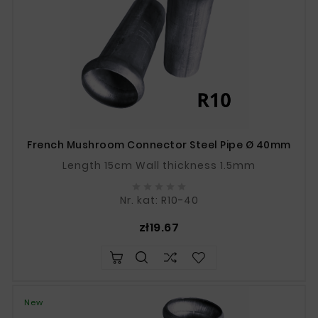
French Mushroom Connector Steel Pipe Ø 40mm
Length 15cm Wall thickness 1.5mm





Nr. kat: R10-40
Price
zł19.67
New