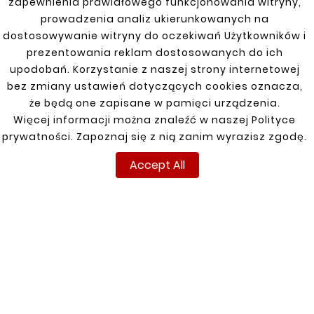
zapewnienia prawidłowego funkcjonowania witryny,
Price
zł19.67
prowadzenia analiz ukierunkowanych na
dostosowywanie witryny do oczekiwań Użytkowników i
prezentowania reklam dostosowanych do ich
upodobań. Korzystanie z naszej strony internetowej
bez zmiany ustawień dotyczących cookies oznacza,
New
że będą one zapisane w pamięci urządzenia.
Więcej informacji można znaleźć w naszej Polityce
prywatności. Zapoznaj się z nią zanim wyrazisz zgodę.
Accept All
French Mushroom Connector Steel Pipe 60mm
Diameter
Length 15cm Wall thickness 1.5mm