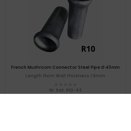
French Mushroom Connector Steel Pipe Ø 43mm
Length 15cm Wall thickness 1.5mm





Nr. kat: R10-43
Price
zł19.67