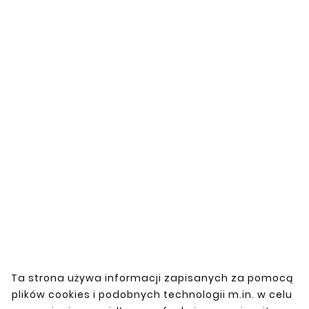
zł19.67
New
French Mushroom Connector Steel Pipe Ø 55mm
Length 15cm Wall thickness 1.5mm
Ta strona używa informacji zapisanych za pomocą





plików cookies i podobnych technologii m.in. w celu
Nr. kat: R10-55