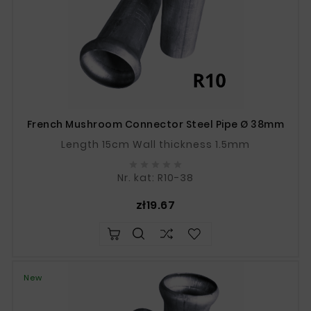
French Mushroom Connector Steel Pipe Ø 38mm
Length 15cm Wall thickness 1.5mm





Nr. kat: R10-38
Price
zł19.67
New