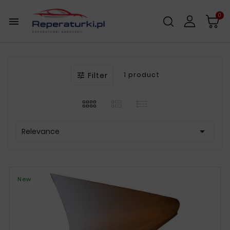
0

Filter
1 product


Relevance
New