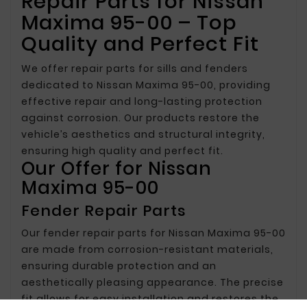
Repair Parts for Nissan
Maxima 95-00 – Top
Quality and Perfect Fit
We offer repair parts for sills and fenders
dedicated to Nissan Maxima 95-00, providing
effective repair and long-lasting protection
against corrosion. Our products restore the
vehicle’s aesthetics and structural integrity,
ensuring high quality and perfect fit.
Our Offer for Nissan
Maxima 95-00
Fender Repair Parts
Our fender repair parts for Nissan Maxima 95-00
are made from corrosion-resistant materials,
ensuring durable protection and an
aesthetically pleasing appearance. The precise
fit allows for easy installation and restores the