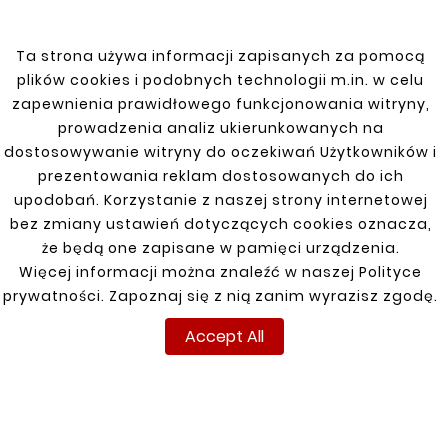
Maxima 95-00
Ta strona używa informacji zapisanych za pomocą
Micra K11 92-03
plików cookies i podobnych technologii m.in. w celu
Micra K12 03-10
zapewnienia prawidłowego funkcjonowania witryny,
prowadzenia analiz ukierunkowanych na
Navara D22 98-05
dostosowywanie witryny do oczekiwań Użytkowników i
prezentowania reklam dostosowanych do ich
Note 06-13
upodobań. Korzystanie z naszej strony internetowej
bez zmiany ustawień dotyczących cookies oznacza,
Pathfinder (R 51) 04-13
że będą one zapisane w pamięci urządzenia.
Patrol 77-93
Więcej informacji można znaleźć w naszej Polityce
prywatności. Zapoznaj się z nią zanim wyrazisz zgodę.
Patrol 90-97 GR, JAP
Accept All
Patrol Y61 97-09
Primastar 01-14
Primera 97-02