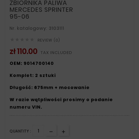
ZBIORNIKA PALIWA
MERCEDES SPRINTER
95-06
Nr. katalogowy: 3103111





REVIEW (0)
zł 110.00
TAX INCLUDED
OEM: 9014700140
Komplet: 2 sztuki
Długość: 675mm + mocowanie
W razie wątpliwości prosimy o podanie
numeru VIN.
QUANTITY :