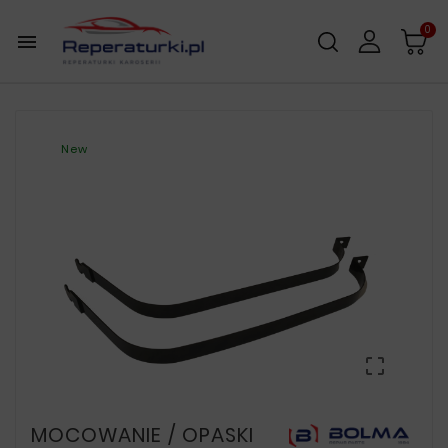
0

New

MOCOWANIE / OPASKI