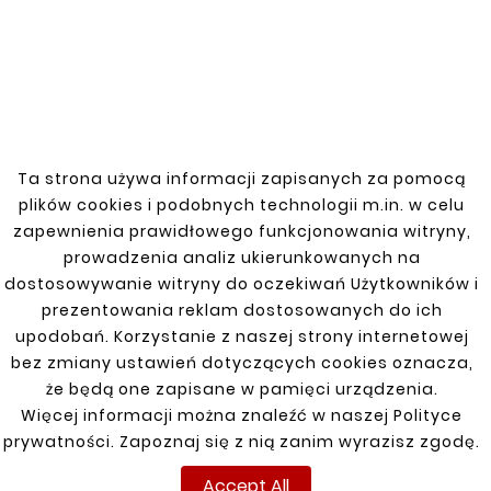
MOCOWANIE /
OPASKI ZBIORNIKA
PALIWA
Ta strona używa informacji zapisanych za pomocą
plików cookies i podobnych technologii m.in. w celu
zapewnienia prawidłowego funkcjonowania witryny,
Numer katalogowy: 3103111
prowadzenia analiz ukierunkowanych na
dostosowywanie witryny do oczekiwań Użytkowników i
prezentowania reklam dostosowanych do ich
Mocowanie i opaski zbiornika paliwa do
upodobań. Korzystanie z naszej strony internetowej
Mercedes Sprinter na lata 1995-2006.
bez zmiany ustawień dotyczących cookies oznacza,
Wykonane z wysokiej jakości materiałów, co
że będą one zapisane w pamięci urządzenia.
zapewnia trwałość i odporność na
Więcej informacji można znaleźć w naszej Polityce
uszkodzenia. Produkt zapewnia pewne i
prywatności. Zapoznaj się z nią zanim wyrazisz zgodę.
stabilne mocowanie zbiornika paliwa, co jest
kluczowe dla bezpieczeństwa i
Accept All