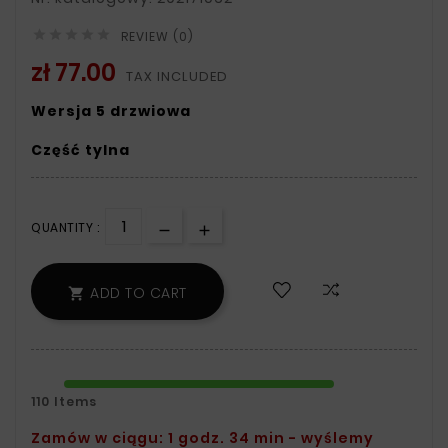





REVIEW (0)
zł 77.00
TAX INCLUDED
Wersja 5 drzwiowa
Część tylna
QUANTITY :
ADD TO CART

110 Items
Zamów w ciągu: 1 godz. 34 min - wyślemy