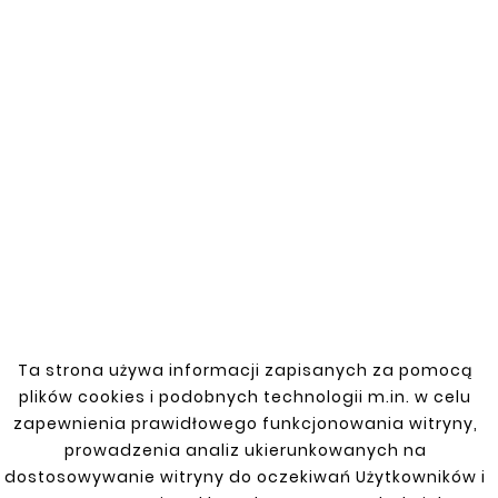


New
New





TOYOTA LAND CRUISER
REPERATURKA
BŁOTNIKA TYLNEGO
LEWA
zł 77.00
Ta strona używa informacji zapisanych za pomocą
plików cookies i podobnych technologii m.in. w celu





zapewnienia prawidłowego funkcjonowania witryny,
TOYOTA LAND CRUISER
prowadzenia analiz ukierunkowanych na
REPERATURKA
BŁOTNIKA TYŁ PRAWA
dostosowywanie witryny do oczekiwań Użytkowników i