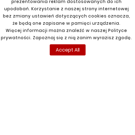
zł 66.00
prezentowania reklam dostosowanych do ich
upodobań. Korzystanie z naszej strony internetowej
bez zmiany ustawień dotyczących cookies oznacza,
że będą one zapisane w pamięci urządzenia.
Customers who bought
Więcej informacji można znaleźć w naszej Polityce
this product also bought:
prywatności. Zapoznaj się z nią zanim wyrazisz zgodę.
Accept All


New
New





TOYOTA LAND CRUISER
98-07 REPERATURKA