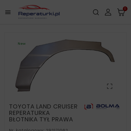
0

New

TOYOTA LAND CRUISER
REPERATURKA
BŁOTNIKA TYŁ PRAWA
Nr. katalogowy: 292171062