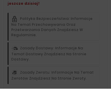
jeszcze dzisiaj!
Polityka Bezpieczeństwa:
Informacje
Na Temat Przechowywania Oraz
Przetwarzania Danych Znajdziesz W
Regulaminie.
Zasady Dostawy:
Informacje Na
Temat Dostawy Znajdziesz Na Stronie
Dostawy.
Zasady Zwrotu:
Informacje Na Temat
Zwrotów Znajdziesz Na Stronie Zwroty.
Description